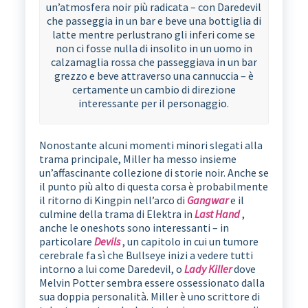
un’atmosfera noir più radicata – con Daredevil
che passeggia in un bar e beve una bottiglia di
latte mentre perlustrano gli inferi come se
non ci fosse nulla di insolito in un uomo in
calzamaglia rossa che passeggiava in un bar
grezzo e beve attraverso una cannuccia – è
certamente un cambio di direzione
interessante per il personaggio.
Nonostante alcuni momenti minori slegati alla
trama principale, Miller ha messo insieme
un’affascinante collezione di storie noir. Anche se
il punto più alto di questa corsa è probabilmente
il ritorno di Kingpin nell’arco di
Gangwar
e il
culmine della trama di Elektra in
Last Hand
,
anche le oneshots sono interessanti – in
particolare
Devils
, un capitolo in cui un tumore
cerebrale fa sì che Bullseye inizi a vedere tutti
intorno a lui come Daredevil, o
Lady Killer
dove
Melvin Potter sembra essere ossessionato dalla
sua doppia personalità. Miller è uno scrittore di