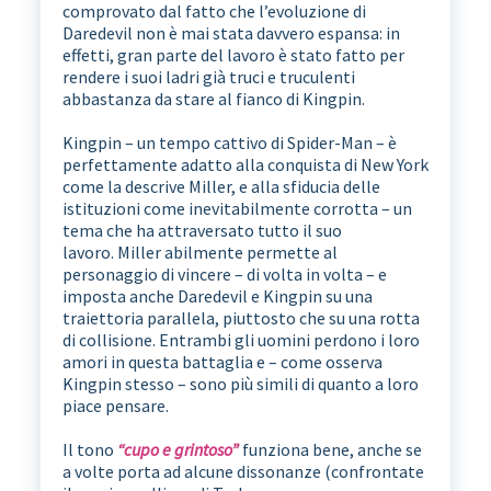
comprovato dal fatto che l’evoluzione di
Daredevil non è mai stata davvero espansa: in
effetti, gran parte del lavoro è stato fatto per
rendere i suoi ladri già truci e truculenti
abbastanza da stare al fianco di Kingpin.
Kingpin – un tempo cattivo di Spider-Man – è
perfettamente adatto alla conquista di New York
come la descrive Miller, e alla sfiducia delle
istituzioni come inevitabilmente corrotta – un
tema che ha attraversato tutto il suo
lavoro. Miller abilmente permette al
personaggio di vincere – di volta in volta – e
imposta anche Daredevil e Kingpin su una
traiettoria parallela, piuttosto che su una rotta
di collisione. Entrambi gli uomini perdono i loro
amori in questa battaglia e – come osserva
Kingpin stesso – sono più simili di quanto a loro
piace pensare.
Il tono
“cupo e grintoso”
funziona bene, anche se
a volte porta ad alcune dissonanze (confrontate