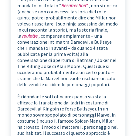
mandato intitolato “
Resurrection”
, non si unisca
(anche se non conoscessi la storia dietro le
quinte potrei probabilmente dire che Miller non
voleva risuscitare il suo ninja assassino dal modo
in cui racconta la storia), ma la storia finale,
la
roulette
, compensa ampiamente – una
conversazione intima tra Daredevil e Bullseye
che rimanda (o in avanti – da quando è stata
pubblicata per la prima volta) alla
conversazione di apertura di Batman / Joker nel
The Killing Joke di Alan Moore . Questi due si
uccideranno probabilmente a un certo punto –
tranne che la Marvel non vuole rischiare un calo
delle vendite uccidendo personaggi popolari.
È ridondante sottolineare quanto sia stata
efficace la transizione dai ladri in costume di
Daredevil al Kingpin (e forse Bullseye). In un
mondo sovrappopolato di personaggi Marvel in
costume (incluso il famoso Spider-Man), Miller
ha trovato il modo di mettere il personaggio nel
suo habitat. Il successo di questo approccio è