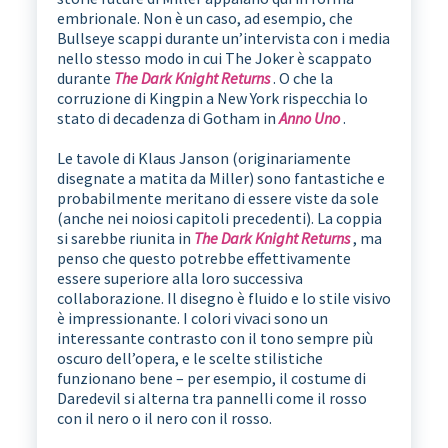
embrionale. Non è un caso, ad esempio, che
Bullseye scappi durante un’intervista con i media
nello stesso modo in cui The Joker è scappato
durante
The Dark Knight Returns
. O che la
corruzione di Kingpin a New York rispecchia lo
stato di decadenza di Gotham in
Anno Uno
.
Le tavole di Klaus Janson (originariamente
disegnate a matita da Miller) sono fantastiche e
probabilmente meritano di essere viste da sole
(anche nei noiosi capitoli precedenti). La coppia
si sarebbe riunita in
The Dark Knight Returns
, ma
penso che questo potrebbe effettivamente
essere superiore alla loro successiva
collaborazione. Il disegno è fluido e lo stile visivo
è impressionante. I colori vivaci sono un
interessante contrasto con il tono sempre più
oscuro dell’opera, e le scelte stilistiche
funzionano bene – per esempio, il costume di
Daredevil si alterna tra pannelli come il rosso
con il nero o il nero con il rosso.