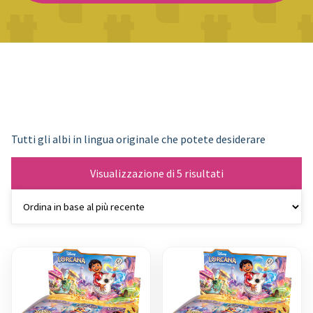
Tutti gli albi in lingua originale che potete desiderare
Ordina
Visualizzazione di 5 risultati
in
base
al
più
recente