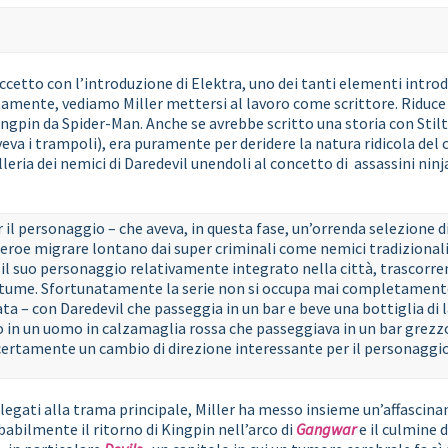
raccetto con l’introduzione di Elektra, uno dei tanti elementi intro
amente, vediamo Miller mettersi al lavoro come scrittore. Riduce p
ngpin da Spider-Man. Anche se avrebbe scritto una storia con Stilt-
aveva i trampoli), era puramente per deridere la natura ridicola de
lleria dei nemici di Daredevil unendoli al concetto di assassini nin
 il personaggio – che aveva, in questa fase, un’orrenda selezione d
eroe migrare lontano dai super criminali come nemici tradizionali
 il suo personaggio relativamente integrato nella città, trascorre
tume. Sfortunatamente la serie non si occupa mai completamente
ta – con Daredevil che passeggia in un bar e beve una bottiglia di 
to in un uomo in calzamaglia rossa che passeggiava in un bar grezz
certamente un cambio di direzione interessante per il personaggio
ati alla trama principale, Miller ha messo insieme un’affascinant
obabilmente il ritorno di Kingpin nell’arco di
Gangwar
e il culmine 