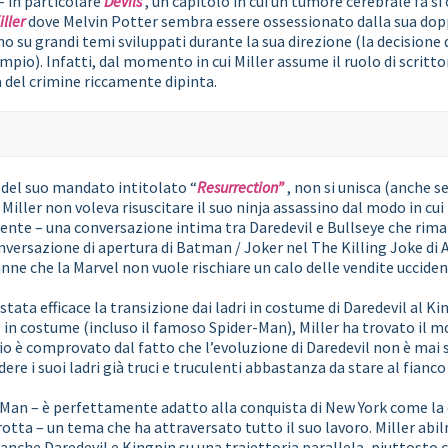
– in particolare
Devils
, un capitolo in cui un tumore cerebrale fa sì 
iller
dove Melvin Potter sembra essere ossessionato dalla sua doppi
o su grandi temi sviluppati durante la sua direzione (la decisione d
mpio). Infatti, dal momento in cui Miller assume il ruolo di scritt
a del crimine riccamente dipinta.
 del suo mandato intitolato “
Resurrection”
, non si unisca (anche s
iller non voleva risuscitare il suo ninja assassino dal modo in cui 
e – una conversazione intima tra Daredevil e Bullseye che riman
onversazione di apertura di Batman / Joker nel The Killing Joke di 
ne che la Marvel non vuole rischiare un calo delle vendite uccide
tata efficace la transizione dai ladri in costume di Daredevil al K
in costume (incluso il famoso Spider-Man), Miller ha trovato il m
io è comprovato dal fatto che l’evoluzione di Daredevil non è mai s
ere i suoi ladri già truci e truculenti abbastanza da stare al fianco
Man – è perfettamente adatto alla conquista di New York come la des
rotta – un tema che ha attraversato tutto il suo lavoro. Miller ab
a anche Daredevil e Kingpin su una traiettoria parallela, piuttosto 