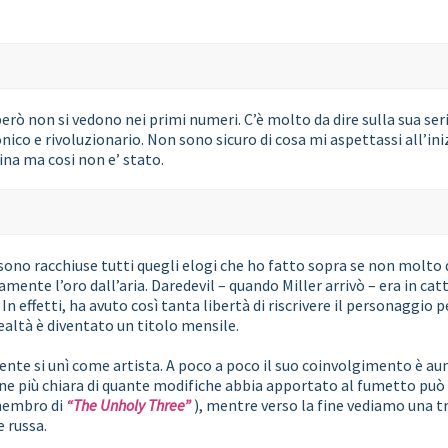
però non si vedono nei primi numeri. C’è molto da dire sulla sua seri
nico e rivoluzionario. Non sono sicuro di cosa mi aspettassi all’in
ina ma cosi non e’ stato.
sono racchiuse tutti quegli elogi che ho fatto sopra se non molto d
ente l’oro dall’aria. Daredevil – quando Miller arrivò – era in catt
n effetti, ha avuto così tanta libertà di riscrivere il personaggio pe
realtà è diventato un titolo mensile.
mente si unì come artista. A poco a poco il suo coinvolgimento è
ione più chiara di quante modifiche abbia apportato al fumetto può
 membro di
“The Unholy Three”
), mentre verso la fine vediamo una 
e russa.