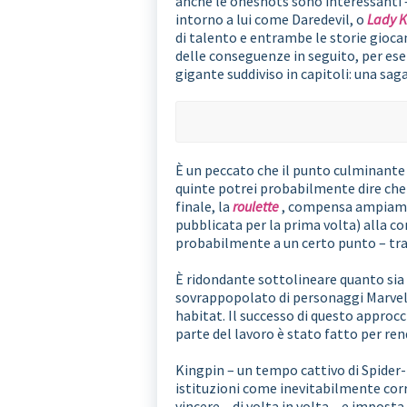
anche le oneshots sono interessanti 
intorno a lui come Daredevil, o
Lady K
di talento e entrambe le storie giocan
delle conseguenze in seguito, per ese
gigante suddiviso in capitoli: una sag
È un peccato che il punto culminante
quinte potrei probabilmente dire che M
finale, la
roulette
, compensa ampiament
pubblicata per la prima volta) alla c
probabilmente a un certo punto – tran
È ridondante sottolineare quanto sia s
sovrappopolato di personaggi Marvel 
habitat. Il successo di questo approcc
parte del lavoro è stato fatto per rend
Kingpin – un tempo cattivo di Spider-
istituzioni come inevitabilmente cor
vincere – di volta in volta – e impost