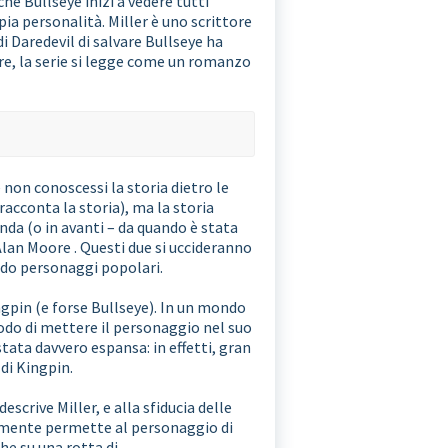
che Bullseye inizi a vedere tutti
a personalità. Miller è uno scrittore
i Daredevil di salvare Bullseye ha
ore, la serie si legge come un romanzo
e non conoscessi la storia dietro le
racconta la storia), ma la storia
da (o in avanti – da quando è stata
Alan Moore . Questi due si uccideranno
ndo personaggi popolari.
ingpin (e forse Bullseye). In un mondo
odo di mettere il personaggio nel suo
tata davvero espansa: in effetti, gran
 di Kingpin.
crive Miller, e alla sfiducia delle
ilmente permette al personaggio di
che su una rotta di