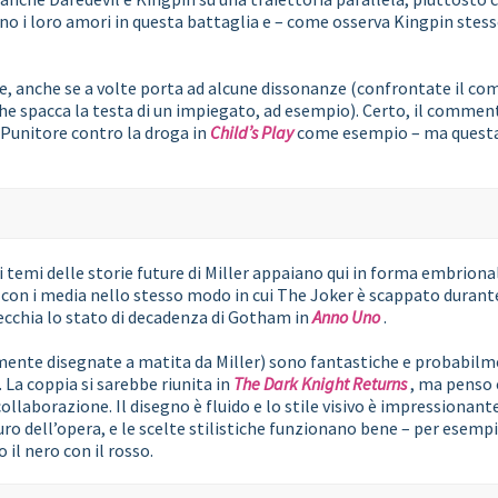
no i loro amori in questa battaglia e – come osserva Kingpin stesso
, anche se a volte porta ad alcune dissonanze (confrontate il com
he spacca la testa di un impiegato, ad esempio). Certo, il commen
l Punitore contro la droga in
Child’s Play
come esempio – ma questa e
 temi delle storie future di Miller appaiano qui in forma embriona
a con i media nello stesso modo in cui The Joker è scappato duran
ecchia lo stato di decadenza di Gotham in
Anno Uno
.
amente disegnate a matita da Miller) sono fantastiche e probabilme
. La coppia si sarebbe riunita in
The Dark Knight Returns
, ma penso 
ollaborazione. Il disegno è fluido e lo stile visivo è impressionante
o dell’opera, e le scelte stilistiche funzionano bene – per esempio
 il nero con il rosso.