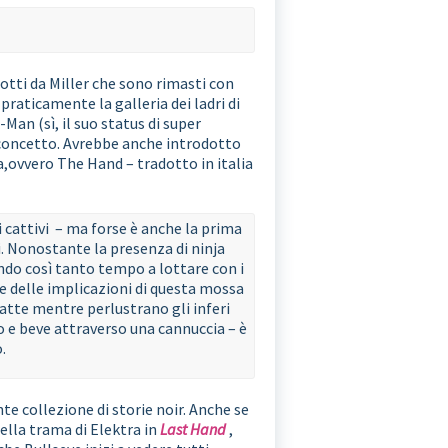
dotti da Miller che sono rimasti con
raticamente la galleria dei ladri di
Man (sì, il suo status di super
l concetto. Avrebbe anche introdotto
ja,ovvero The Hand – tradotto in italia
i cattivi – ma forse è anche la prima
. Nonostante la presenza di ninja
ndo così tanto tempo a lottare con i
 delle implicazioni di questa mossa
latte mentre perlustrano gli inferi
o e beve attraverso una cannuccia – è
.
e collezione di storie noir. Anche se
della trama di Elektra in
Last Hand
,