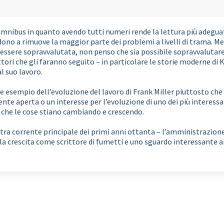
 omnibus in quanto avendo tutti numeri rende la lettura più adegu
dono a rimuove la maggior parte dei problemi a livelli di trama. 
 essere sopravvalutata, non penso che sia possibile sopravvalutar
ttori che gli faranno seguito – in particolare le storie moderne di
l suo lavoro.
sempio dell’evoluzione del lavoro di Frank Miller piuttosto che
nte aperta o un interesse per l’evoluzione di uno dei più interessan
 che le cose stiano cambiando e crescendo.
ra corrente principale dei primi anni ottanta – l’amministrazion
la crescita come scrittore di fumetti e uno sguardo interessante ai 