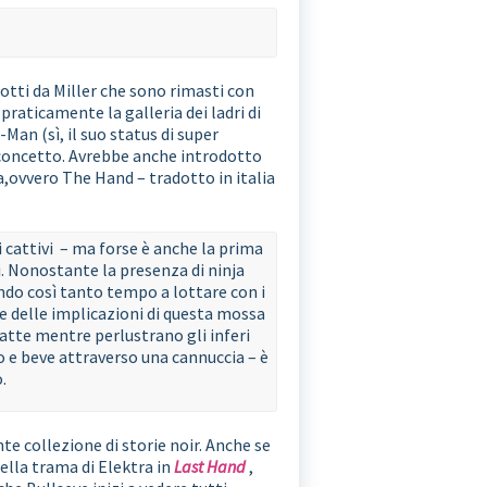
dotti da Miller che sono rimasti con
raticamente la galleria dei ladri di
Man (sì, il suo status di super
l concetto. Avrebbe anche introdotto
ja,ovvero The Hand – tradotto in italia
i cattivi – ma forse è anche la prima
. Nonostante la presenza di ninja
ndo così tanto tempo a lottare con i
 delle implicazioni di questa mossa
latte mentre perlustrano gli inferi
o e beve attraverso una cannuccia – è
.
e collezione di storie noir. Anche se
della trama di Elektra in
Last Hand
,