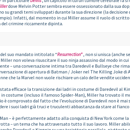
– in particolare
Devils
, un capitolo in cui un tumore cerebrale fa sì 
iller
dove Melvin Potter sembra essere ossessionato dalla sua doppi
o su grandi temi sviluppati durante la sua direzione (la decisione d
mpio). Infatti, dal momento in cui Miller assume il ruolo di scritt
a del crimine riccamente dipinta.
 del suo mandato intitolato “
Resurrection”
, non si unisca (anche s
iller non voleva risuscitare il suo ninja assassino dal modo in cui 
e – una conversazione intima tra Daredevil e Bullseye che riman
onversazione di apertura di Batman / Joker nel The Killing Joke di 
ne che la Marvel non vuole rischiare un calo delle vendite uccide
tata efficace la transizione dai ladri in costume di Daredevil al K
in costume (incluso il famoso Spider-Man), Miller ha trovato il m
io è comprovato dal fatto che l’evoluzione di Daredevil non è mai s
ere i suoi ladri già truci e truculenti abbastanza da stare al fianco
Man – è perfettamente adatto alla conquista di New York come la des
rotta – un tema che ha attraversato tutto il suo lavoro. Miller ab
a anche Daredevil e Kingpin su una traiettoria parallela, piuttosto 