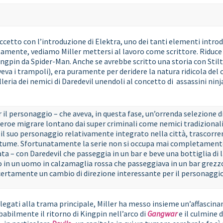
raccetto con l’introduzione di Elektra, uno dei tanti elementi intro
amente, vediamo Miller mettersi al lavoro come scrittore. Riduce p
ngpin da Spider-Man. Anche se avrebbe scritto una storia con Stilt-
aveva i trampoli), era puramente per deridere la natura ridicola de
lleria dei nemici di Daredevil unendoli al concetto di assassini nin
 il personaggio – che aveva, in questa fase, un’orrenda selezione d
eroe migrare lontano dai super criminali come nemici tradizionali
 il suo personaggio relativamente integrato nella città, trascorre
tume. Sfortunatamente la serie non si occupa mai completamente
ta – con Daredevil che passeggia in un bar e beve una bottiglia di 
to in un uomo in calzamaglia rossa che passeggiava in un bar grezz
certamente un cambio di direzione interessante per il personaggio
ati alla trama principale, Miller ha messo insieme un’affascinant
obabilmente il ritorno di Kingpin nell’arco di
Gangwar
e il culmine 