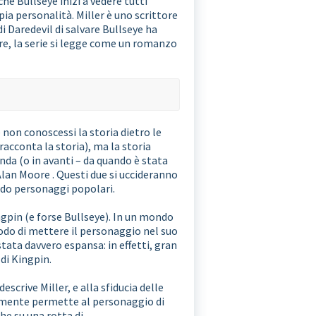
che Bullseye inizi a vedere tutti
a personalità. Miller è uno scrittore
i Daredevil di salvare Bullseye ha
ore, la serie si legge come un romanzo
e non conoscessi la storia dietro le
racconta la storia), ma la storia
da (o in avanti – da quando è stata
Alan Moore . Questi due si uccideranno
ndo personaggi popolari.
ingpin (e forse Bullseye). In un mondo
odo di mettere il personaggio nel suo
tata davvero espansa: in effetti, gran
 di Kingpin.
crive Miller, e alla sfiducia delle
ilmente permette al personaggio di
che su una rotta di