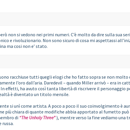
però non si vedono nei primi numeri. C’è molto da dire sulla sua seri
nico e rivoluzionario. Non sono sicuro di cosa mi aspettassi all’in
ina ma cosi non e’ stato.
sono racchiuse tutti quegli elogi che ho fatto sopra se non molto d
ente l’oro dall’aria. Daredevil – quando Miller arrivò – era in catt
n effetti, ha avuto così tanta libertà di riscrivere il personaggio pe
realtà è diventato un titolo mensile.
mente si unì come artista. A poco a poco il suo coinvolgimento è
ione più chiara di quante modifiche abbia apportato al fumetto può
 membro di
“The Unholy Three”
), mentre verso la fine vediamo una 
e russa.