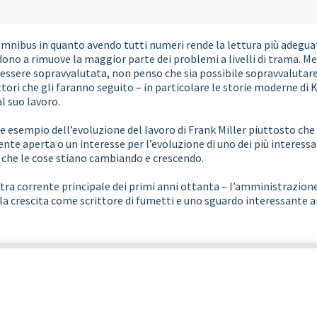
 omnibus in quanto avendo tutti numeri rende la lettura più adegu
dono a rimuove la maggior parte dei problemi a livelli di trama. 
 essere sopravvalutata, non penso che sia possibile sopravvalutar
ttori che gli faranno seguito – in particolare le storie moderne di
l suo lavoro.
sempio dell’evoluzione del lavoro di Frank Miller piuttosto che
nte aperta o un interesse per l’evoluzione di uno dei più interessan
 che le cose stiano cambiando e crescendo.
ra corrente principale dei primi anni ottanta – l’amministrazion
la crescita come scrittore di fumetti e uno sguardo interessante ai 