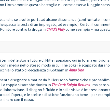
no i loro amori in questa battaglia e – come osserva Kingpin stesso
, anche se a volte porta ad alcune dissonanze (confrontate il com
he spacca la testa di un impiegato, ad esempio). Certo, il commen
l Punitore contro la droga in
Child’s Play
come esempio – ma questa e
 temi delle storie future di Miller appaiano qui in forma embriona
a con i media nello stesso modo in cui The Joker è scappato duran
ecchia lo stato di decadenza di Gotham in
Anno Uno
.
amente disegnate a matita da Miller) sono fantastiche e probabilme
. La coppia si sarebbe riunita in
The Dark Knight Returns
, ma penso 
ollaborazione. Il disegno è fluido e lo stile visivo è impressionante
o dell’opera, e le scelte stilistiche funzionano bene – per esempio
 il nero con il rosso.