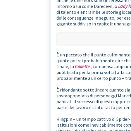
anche le oneshots sono interessanti 
intorno a lui come Daredevil, o
Lady K
di talento e entrambe le storie giocan
delle conseguenze in seguito, per ese
gigante suddiviso in capitoli: una sag
È un peccato che il punto culminante
quinte potrei probabilmente dire che M
finale, la
roulette
, compensa ampiament
pubblicata per la prima volta) alla c
probabilmente a un certo punto – tran
È ridondante sottolineare quanto sia s
sovrappopolato di personaggi Marvel 
habitat. Il successo di questo approcc
parte del lavoro è stato fatto per rend
Kingpin – un tempo cattivo di Spider-
istituzioni come inevitabilmente cor
vincere – di volta in volta – e impost