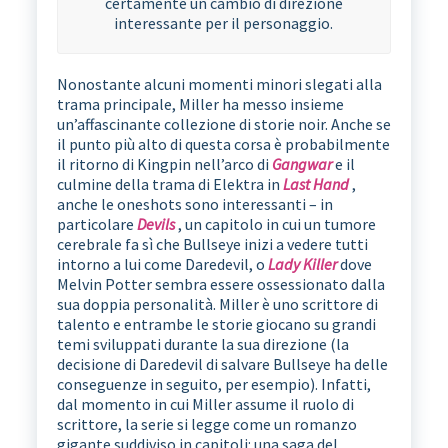
certamente un cambio di direzione
interessante per il personaggio.
Nonostante alcuni momenti minori slegati alla
trama principale, Miller ha messo insieme
un’affascinante collezione di storie noir. Anche se
il punto più alto di questa corsa è probabilmente
il ritorno di Kingpin nell’arco di
Gangwar
e il
culmine della trama di Elektra in
Last Hand
,
anche le oneshots sono interessanti – in
particolare
Devils
, un capitolo in cui un tumore
cerebrale fa sì che Bullseye inizi a vedere tutti
intorno a lui come Daredevil, o
Lady Killer
dove
Melvin Potter sembra essere ossessionato dalla
sua doppia personalità. Miller è uno scrittore di
talento e entrambe le storie giocano su grandi
temi sviluppati durante la sua direzione (la
decisione di Daredevil di salvare Bullseye ha delle
conseguenze in seguito, per esempio). Infatti,
dal momento in cui Miller assume il ruolo di
scrittore, la serie si legge come un romanzo
gigante suddiviso in capitoli: una saga del