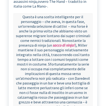
assassini ninja,ovvero The Hand – tradotto in
italia come La Mano-.
Questa è una scelta intelligente per il
personaggio – che aveva, in questa fase,
un’orrenda selezione di cattivi – ma forse è
anche la prima volta che abbiamo visto un
supereroe migrare lontano dai super criminali
come nemici tradizionali. Nonostante la
presenza di ninja (un
sacco di ninja!
), Miller
mantiene il suo personaggio relativamente
integrato nella città, trascorrendo così tanto
tempo a lottare con i comuni teppisti come
mostri in costume. Sfortunatamente la serie
non si occupa mai completamente delle
implicazioni di questa mossa verso
un’atmosfera noir più radicata – con Daredevil
che passeggia in un bar e beve una bottiglia di
latte mentre perlustrano gli inferi come se
non ci fosse nulla di insolito in un uomo in
calzamaglia rossa che passeggiava in un bar
grezzo e beve attraverso una cannuccia – è