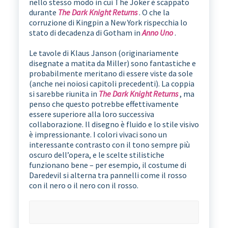
nello stesso modo in cui The Joker è scappato
durante
The Dark Knight Returns
. O che la
corruzione di Kingpin a New York rispecchia lo
stato di decadenza di Gotham in
Anno Uno
.
Le tavole di Klaus Janson (originariamente
disegnate a matita da Miller) sono fantastiche e
probabilmente meritano di essere viste da sole
(anche nei noiosi capitoli precedenti). La coppia
si sarebbe riunita in
The Dark Knight Returns
, ma
penso che questo potrebbe effettivamente
essere superiore alla loro successiva
collaborazione. Il disegno è fluido e lo stile visivo
è impressionante. I colori vivaci sono un
interessante contrasto con il tono sempre più
oscuro dell’opera, e le scelte stilistiche
funzionano bene – per esempio, il costume di
Daredevil si alterna tra pannelli come il rosso
con il nero o il nero con il rosso.