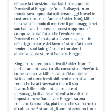
efficace la transizione dai ladri in costume di
Daredevil al Kingpin (e forse Bullseye). In un
mondo sovrappopolato di personaggi Marvel in
costume (incluso il famoso Spider-Man), Miller
ha trovato il modo di mettere il personaggio nel
suo habitat. Il successo di questo approccio è
comprovato dal fatto che l’evoluzione di
Daredevil non è mai stata davvero espansa: in
effetti, gran parte del lavoro è stato fatto per
rendere i suoi ladri già truci e truculenti
abbastanza da stare al fianco di Kingpin.
Kingpin – un tempo cattivo di Spider-Man – è
perfettamente adatto alla conquista di New York
come la descrive Miller, e alla sfiducia delle
istituzioni come inevitabilmente corrotta – un
tema che ha attraversato tutto il suo
lavoro. Miller abilmente permette al
personaggio di vincere – di volta in volta – e
imposta anche Daredevil e Kingpin su una
traiettoria parallela, piuttosto che su una rotta
di collisione. Entrambi gli uomini perdono i loro