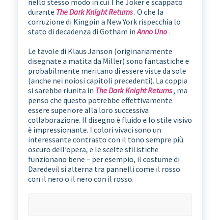
nello stesso modo in cui The Joker è scappato
durante
The Dark Knight Returns
. O che la
corruzione di Kingpin a New York rispecchia lo
stato di decadenza di Gotham in
Anno Uno
.
Le tavole di Klaus Janson (originariamente
disegnate a matita da Miller) sono fantastiche e
probabilmente meritano di essere viste da sole
(anche nei noiosi capitoli precedenti). La coppia
si sarebbe riunita in
The Dark Knight Returns
, ma
penso che questo potrebbe effettivamente
essere superiore alla loro successiva
collaborazione. Il disegno è fluido e lo stile visivo
è impressionante. I colori vivaci sono un
interessante contrasto con il tono sempre più
oscuro dell’opera, e le scelte stilistiche
funzionano bene – per esempio, il costume di
Daredevil si alterna tra pannelli come il rosso
con il nero o il nero con il rosso.