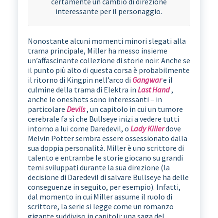
certamente un cambio di direzione
interessante per il personaggio.
Nonostante alcuni momenti minori slegati alla
trama principale, Miller ha messo insieme
un’affascinante collezione di storie noir. Anche se
il punto più alto di questa corsa è probabilmente
il ritorno di Kingpin nell’arco di
Gangwar
e il
culmine della trama di Elektra in
Last Hand
,
anche le oneshots sono interessanti – in
particolare
Devils
, un capitolo in cui un tumore
cerebrale fa sì che Bullseye inizi a vedere tutti
intorno a lui come Daredevil, o
Lady Killer
dove
Melvin Potter sembra essere ossessionato dalla
sua doppia personalità. Miller è uno scrittore di
talento e entrambe le storie giocano su grandi
temi sviluppati durante la sua direzione (la
decisione di Daredevil di salvare Bullseye ha delle
conseguenze in seguito, per esempio). Infatti,
dal momento in cui Miller assume il ruolo di
scrittore, la serie si legge come un romanzo
gigante suddiviso in capitoli: una saga del