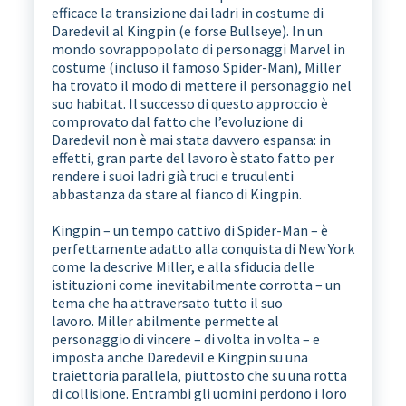
efficace la transizione dai ladri in costume di
Daredevil al Kingpin (e forse Bullseye). In un
mondo sovrappopolato di personaggi Marvel in
costume (incluso il famoso Spider-Man), Miller
ha trovato il modo di mettere il personaggio nel
suo habitat. Il successo di questo approccio è
comprovato dal fatto che l’evoluzione di
Daredevil non è mai stata davvero espansa: in
effetti, gran parte del lavoro è stato fatto per
rendere i suoi ladri già truci e truculenti
abbastanza da stare al fianco di Kingpin.
Kingpin – un tempo cattivo di Spider-Man – è
perfettamente adatto alla conquista di New York
come la descrive Miller, e alla sfiducia delle
istituzioni come inevitabilmente corrotta – un
tema che ha attraversato tutto il suo
lavoro. Miller abilmente permette al
personaggio di vincere – di volta in volta – e
imposta anche Daredevil e Kingpin su una
traiettoria parallela, piuttosto che su una rotta
di collisione. Entrambi gli uomini perdono i loro