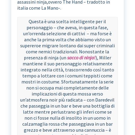
assassini ninja,ovvero The Hand – tradotto in
italia come La Mano-.
Questa è una scelta intelligente per il
personaggio – che aveva, in questa fase,
un’orrenda selezione di cattivi – ma forse è
anche la prima volta che abbiamo visto un
supereroe migrare lontano dai super criminali
come nemici tradizionali. Nonostante la
presenza di ninja (un
sacco di ninja!
), Miller
mantiene il suo personaggio relativamente
integrato nella città, trascorrendo così tanto
tempo a lottare con i comuni teppisti come
mostri in costume. Sfortunatamente la serie
non si occupa mai completamente delle
implicazioni di questa mossa verso
un’atmosfera noir più radicata – con Daredevil
che passeggia in un bar e beve una bottiglia di
latte mentre perlustrano gli inferi come se
non ci fosse nulla di insolito in un uomo in
calzamaglia rossa che passeggiava in un bar
grezzo e beve attraverso una cannuccia – è