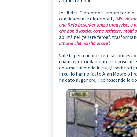
ammetterebbe.
In effetti, Claremont sembra farlo ne
candidamente Claremont,
“Wolvie er
una furia beserker senza preavviso, e 
che non ti lascia, come scrittore, molti p
abilità nel genere “eroe”, trasformand
umana che non ha onore”.
Vale la pena riconoscere la connessi
quanto profondamente riconoscente d
enorme sul modo in cui gli scrittor
in cui lo hanno fatto Alan Moore o Fr
ha dato al genere, riconoscendo le op