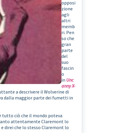
opposi
zione
agli
altri
memb
ri. Pen
so che
gran
parte
del
suo
fascin
o
in
Unc
anny X-
ttante a descrivere il Wolverine di
a dalla maggior parte dei fumetti in
r tutto ciò che il mondo poteva
a quanto attentamente Claremont lo
e direi che lo stesso Claremont lo