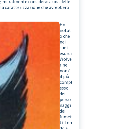
 è generalmente considerata una delle
ella caratterizzazione che avrebbero
Ho
notat
o che
nei
suoi
esordi
Wolve
rine
non è
il più
compl
esso
dei
perso
naggi
dei
fumet
ti. Ten
do a