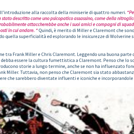
ll’introduzione alla raccolta della miniserie di quattro numeri.
“Pe
a stato descritto come uno psicopatico assassino, come della nitrogli
probabilmente attaccherebbe anche i suoi amici e compagni di squadr
osti in cui andare. “
Quindi, è merito di Miller e Claremont che sono 
o quella superficialità ed esplorando le insicurezze di Wolverine 
one tra Frank Miller e Chris Claremont. Leggendo una buona parte 
ebba essere la cultura fumettistica a Claremont. Penso che lo sc
i producono storie a lungo termine, anche se non ha influenzato 
ank Miller. Tuttavia, non penso che Claremont sia stato abbastanz
ere che sarebbero diventate influenti e iconiche e incorporandole n