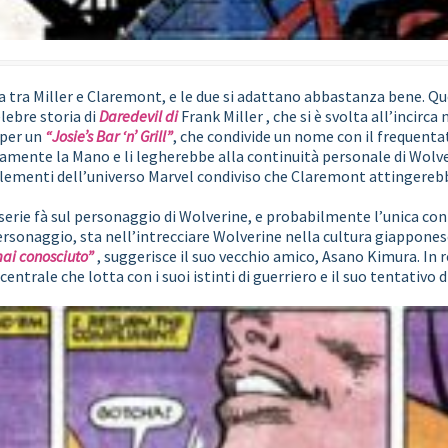
ia tra Miller e Claremont, e le due si adattano abbastanza bene. Q
lebre storia di
Daredevil di
Frank Miller , che si è svolta all’incirc
 per un
“Josie’s Bar ‘n’ Grill”
, che condivide un nome con il frequent
amente la Mano e li legherebbe alla continuità personale di Wolv
 elementi dell’universo Marvel condiviso che Claremont attingerebbe
a serie fà sul personaggio di Wolverine, e probabilmente l’unica co
ersonaggio, sta nell’intrecciare Wolverine nella cultura giappones
mai conosciuto”
, suggerisce il suo vecchio amico, Asano Kimura. In 
trale che lotta con i suoi istinti di guerriero e il suo tentativo di