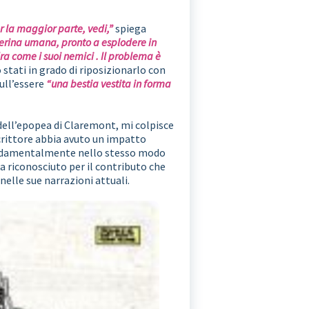
r la maggior parte, vedi,”
spiega
cerina umana, pronto a esplodere in
a come i suoi nemici . Il problema è
stati in grado di riposizionarlo con
sull’essere
“una bestia vestita in forma
dell’epopea di Claremont, mi colpisce
rittore abbia avuto un impatto
fondamentalmente nello stesso modo
a riconosciuto per il contributo che
elle sue narrazioni attuali.