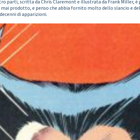
ro parti, scritta da Chris Claremont e illustrata da Frank Miller,
a mai prodotto, e penso che abbia fornito molto dello slancio e d
decenni di apparizioni.