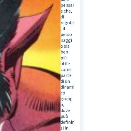
pensar
e che,
di
regola
, il
perso
naggi
o sia
ben
più
utile
come
parte
di un
dinami
co
grupp
o,
dove
può
definir
si in