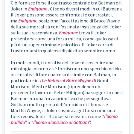
Ciò fornisce forse il contrasto centrale tra Batman e il
Joker in
Endgame
. Ci sono diversi modi in cui Batman e
il Joker possono essere confrontati e contrastati,
ma
Endgame
posiziona l’accettazione di Bruce Wayne
della sua mortalità con l’ostinata insistenza del Joker
sulla sua trascendenza.
Endgame
trova il Joker
presentarsi come una forza mitica, come qualcosa di
più di un super criminale psicotico. Il Joker cerca di
trasformarsi in qualcosa di più di un semplice uomo.
In molti modi, i tentativi del Joker di costruire una
mitologia intorno a sé forniscono uno specchio nitido
ai tentativi di fare qualcosa di simile con Batman, in
particolare in
The Return of Bruce Wayne di
Grant
Morrison . Mentre Morrison (riprendendo un
precedente lavoro di Peter Milligan) ha suggerito che il
Batman era una forza primitiva che perseguitava
Gotham molto prima dell’omicidio di Thomas e
Martha Wayne, il Joker cospira a gettarsi come una
forza equivalente. Il Joker si reinventa come
“l’uomo
pallido”
o
“l’uomo dionisiaco di Gotham”.