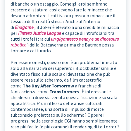
di banche o un ostaggio. Come gli eroi sembrano
crescere di statura, così devono fare le minacce che
devono affrontare. I cattivi ora possono minacciare il
tessuto della realtà stessa. Anche all’interno
di
Endgame
, il Joker è elevato a una credibile minaccia
per
l’intera Justice League
e capace di intrufolarsi tra
tutti i trofei (tra cui
un gigantesco penny e un dinosauro
robotico
) della Batcaverna prima che Batman possa
tornare a catturarlo.
Per essere onesti, questo non è un problema limitato
solo alla narrativa dei supereroi. Blockbuster simile è
diventato fisso sulla scala di devastazione che può
essere resa sullo schermo, da film catastrofici
come
The Day After Tomorrow
a franchise di
fantascienza come
Transformers
. È interessante
chiedersi da dove sia venuta questa fissazione su scala
apocalittica. E’ un riflesso delle ansie culturali
contemporanee, una sorta di impulso di morte
subconscio proiettato sullo schermo? Oppure i
progressi nella tecnologia CGI hanno semplicemente
reso più facile (e più comune) il rendering di tali orrori?