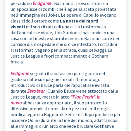
pervadono
Endgame
. Batman si trova di fronte a
un’apocalisse di zombi che è appena stata proiettata
nell’immagine del Joker. Le opere di Capullo evocano
classici dell’orrore come
La notte dei morti
viventi
nel suo ritratto di una città trasformata
dall’apocalisse virale, Jim Gordon si nasconde in una
casa con le finestre sbarrate mentre Batman corre nei
corridoi di un ospedale che si dice infestato. I cittadini
trasformati vagano per la strada, quasi selvaggi. La
Justice League è fuori combattimento e Gotham
brucia.
Endgame
segnala il suo fascino per il giorno del
giudizio dalle sue pagine iniziali. Il monologo
introduttivo di Bruce parla dell’apocalisse evitata
durante
Zero Year
. Quando Bruce viene attaccato dalla
Justice League, mette in atto
“Plan Fenrir”. In
modo
abbastanza appropriato, il suo protocollo
difensivo prende il nome da un pezzo di mitologia
nordica legato a Ragnarok. Fenrir è il lupo predetto per
uccidere Odino durante la fine del mondo, adattandosi
alle immagini di un arco che vede bruciare Gotham e