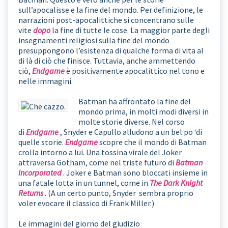
sull’apocalisse e la fine del mondo. Per definizione, le
narrazioni post-apocalittiche si concentrano sulle
vite
dopo
la fine di tutte le cose. La maggior parte degli
insegnamenti religiosi sulla fine del mondo
presuppongono l’esistenza di qualche forma di vita al
di là di ciò che finisce. Tuttavia, anche ammettendo
ciò,
Endgame
è positivamente apocalittico nel tono e
nelle immagini.
Batman ha affrontato la fine del
mondo prima, in molti modi diversi in
molte storie diverse. Nel corso
di
Endgame
, Snyder e Capullo alludono a un bel po ‘di
quelle storie.
Endgame
scopre che il mondo di Batman
crolla intorno a lui. Una tossina virale del Joker
attraversa Gotham, come nel triste futuro di
Batman
Incorporated
. Joker e Batman sono bloccati insieme in
una fatale lotta in un tunnel, come in
The Dark Knight
Returns
. (A un certo punto, Snyder sembra proprio
voler evocare il classico di Frank Miller.)
Le immagini del giorno del giudizio