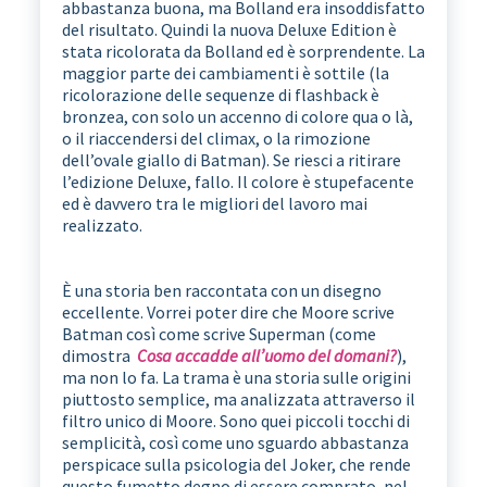
abbastanza buona, ma Bolland era insoddisfatto
del risultato. Quindi la nuova Deluxe Edition è
stata ricolorata da Bolland ed è sorprendente. La
maggior parte dei cambiamenti è sottile (la
ricolorazione delle sequenze di flashback è
bronzea, con solo un accenno di colore qua o là,
o il riaccendersi del climax, o la rimozione
dell’ovale giallo di Batman). Se riesci a ritirare
l’edizione Deluxe, fallo. Il colore è stupefacente
ed è davvero tra le migliori del lavoro mai
realizzato.
È una storia ben raccontata con un disegno
eccellente. Vorrei poter dire che Moore scrive
Batman così come scrive Superman (come
dimostra
Cosa accadde all’uomo del domani?
),
ma non lo fa. La trama è una storia sulle origini
piuttosto semplice, ma analizzata attraverso il
filtro unico di Moore. Sono quei piccoli tocchi di
semplicità, così come uno sguardo abbastanza
perspicace sulla psicologia del Joker, che rende
questo fumetto degno di essere comprato, nel