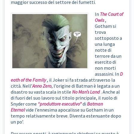
maggior successo del settore dei fumetti.
In
The Court of
Owls
,
Gotham si
trova
sottoposto a
una lunga
notte di
terrore da un
esercito di
non morti
assassini. In
D
eath of the Family
, il Joker si fa strada attraverso la
città. Nell’
Anno
Zero
, l’origine di Batman è legata a un
disastro su vasta scala in stile
No Man’s Land
. Anche al
di fuori del suo lavoro sul titolo principale, il ruolo di
Snyder come
“produttore esecutivo”
di
Batman
Eternal
vide l’ennesima apocalisse su Gotham in un
tempo relativamente breve. Diventa estenuante dopo
un po’.
Per essere onesti, è ragionevole chiedersi se questo è