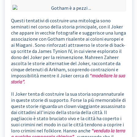
Questi tentativi di costruire una mitologia sono
seminati nel corso della storia principale, con il Joker
che appare in vecchie fotografie e suggerisce una lunga
associazione con Gotham risalente ai coloni europei e
ai
Miagani
. Sono rinforzati attraverso le storie di back-
up scritte da James Tynion IV, in cui viene esplorato il
dono del Joker per la reinvenzione. Mahreen Zaheer
ascolta le storie alternative del Joker, raccontate da
cinque detenuti di Arkham, scoprendo contrazioni e
impossibilità mentre il Joker cerca di
“modellare la sua
storia”.
Il Joker tenta di costruire la sua storia soprannaturale
in queste storie di supporto. Forse la più memorabile di
queste storie riguarda un clown viaggiante assassinato
dai cittadini all’inizio della storia della città. Il
pagliaccio è stato bruciato vivo e la città ha coperto i
suoi crimini nel modo in cui le città tendono a coprire i
loro crimini nel folklore. Hanno anche
“venduto la terra
a qualche compagnia chimica”
, suggerendo che il