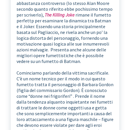
abbastanza controverso (lo stesso Alan Moore
secondo quanto riferito ebbe pochissimo tempo
per scriverlo),
The Killing Joke
rimane il fumetto
perfettp per esaminare la dinamica tra Batman
e il Joker. Essendo una storia principalmente
basata sul Pagliaccio, ne rivela anche un po’ la
logica distorta del personaggio, fornendo una
motivazione quasi logica alle sue innumerevoli
azioni malvagie. Presenta anche alcune delle
migliori opere fumettistiche che è possibile
vedere su un fumetto di Batman.
Cominciamo parlando della vittima sacrificale.
C’è un nome tecnico per il modo in cui questo
fumetto tratta il personaggio di Barbara Gordon
(figlia del commissario Gordon). È conosciuto
come “donne nei frigoriferi” . Prende il nome
dalla tendenza alquanto inquietante nei fumetti
di trattare le donne come oggetti usa e getta
che sono semplicemente importanti a causa del
loro attaccamento a una figura maschile – figure
che devono essere violate per dare agli eroi