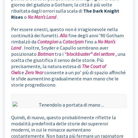
giorno del giudizio a Gotham; la città è più volte
ribaltata dagli orrori sulla scala di
The Dark Knight
Rises
o
No Man’s Land
.
Per essere onesti, questo non è irragionevole nella
continuità dei fumetti.
Alla
fine degli anni ’90 Gotham
rimbalzò da
Contagion
a
Cataclysm
fino a
No Man’s
Land
. Inoltre, Snyder e Capullo sembrano aver
posizionato
Batman
tra i
“blockbuster” del settore
, una
scelta che giustifica il senso delle storie. Più
precisamente, la natura estesa di
The Court of
Owls
e
Zero Year
consente a un po’ più di spazio affinché
le sfide aumentino gradualmente man mano che le
storie progrediscono.
Quindi, di nuovo, questo probabilmente riflette la
modalità predefinita delle storie dei supereroi
moderni, in cui le minacce aumentano
costantemente. Non basta più fermare un rapinatore