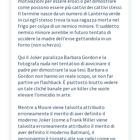
motivazioni per essere eroici o per dimostrare
come possono essere più cattivi dei cattivi stessi.
Il termine nasce da un numero di Lanterna verde
in cui egli stesso trova la sua ragazza morta nel
frigo per colpa di un nemico minore. Il suddetto
nemico minore avrebbe in futuro tentato di
uccidere la madre dell’eroe gettandola in un
forno (non scherzo).
Qui il Joker paralizza Barbara Gordon e la
fotografa nuda nel tentativo di avvicinare il
padre per dimostrare la sua tesi. Barbara o
Gordon non hanno un reale scopo, se non far
partire un flashback. È piuttosto brutto vedere
un tale cliché banale per un killer che vuole
elevare l’omicidio in arte.
Mentre a Moore viene talvolta attribuito
erroneamente il merito di aver definito il
moderno Joker (come a Frank Miller viene
talvolta erroneamente attribuito il merito di
aver definito il moderno Batman), il
personaggio è tornato alle sue radici come un