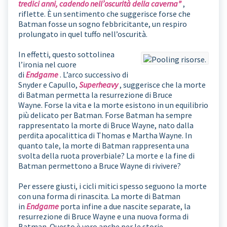
tredici anni, cadendo nell’oscurità della caverna”
,
riflette. È un sentimento che suggerisce forse che
Batman fosse un sogno febbricitante, un respiro
prolungato in quel tuffo nell’oscurità.
In effetti, questo sottolinea
l’ironia nel cuore
di
Endgame
. L’arco successivo di
Snyder e Capullo,
Superheavy
, suggerisce che la morte
di Batman permetta la resurrezione di Bruce
Wayne. Forse la vita e la morte esistono in un equilibrio
più delicato per Batman. Forse Batman ha sempre
rappresentato la morte di Bruce Wayne, nato dalla
perdita apocalittica di Thomas e Martha Wayne. In
quanto tale, la morte di Batman rappresenta una
svolta della ruota proverbiale? La morte e la fine di
Batman permettono a Bruce Wayne di rivivere?
Per essere giusti, i cicli mitici spesso seguono la morte
con una forma di rinascita. La morte di Batman
in
Endgame
porta infine a due nascite separate, la
resurrezione di Bruce Wayne e una nuova forma di
Batman. Questo è vero anche per le storie