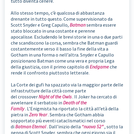
tutto diventa cenere.
Allo stesso tempo, c’è qualcosa di abbastanza
drenante in tutto questo. Come supervisionato da
Scott Snyder e Greg Capullo,
Batman
sembra essere
stato bloccato in una costante e perenne
apocalisse. Escludendo le brevi storie in una o due parti
che scandiscono la corsa, sembra che Batman guardi
costantemente verso il basso la fine della vita a
Gotham in una forma o nell’altra. Snyder e Capullo
posizionano Batman come una vera e propria Lega
della giustizia, con il primo capitolo di
Endgame
che
rende il confronto piuttosto letterale.
La Corte dei gufi ha spazzato via la maggior parte delle
infrastrutture della città come parte
del crossover
Night of the Owls
. Il Joker ha cercato di
avvelenare il serbatoio in
Death of the
Family
. L’Enigmista ha riportato la città all’età della
pietra in
Zero Year
. Sembra che Gotham abbia
sopportato più eventi cataclismatici nel corso
di
Batman Eternal
. Dall’inizio della
“nuova 52”
, sotto la
penna di Scott Snyder, sembra che ogni giorno sia il