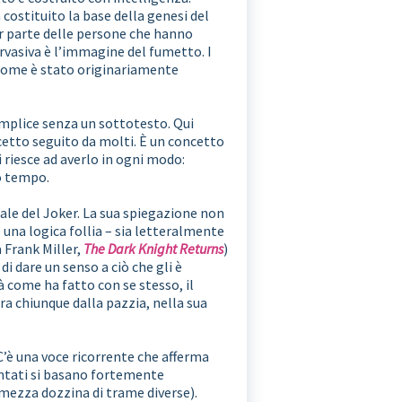
ostituito la base della genesi del
r parte delle persone che hanno
ervasiva è l’immagine del fumetto. I
 come è stato originariamente
emplice senza un sottotesto. Qui
cetto seguito da molti. È un concetto
ì riesce ad averlo in ogni modo:
so tempo.
nale del Joker. La sua spiegazione non
na logica follia – sia letteralmente
a Frank Miller,
The Dark Knight Returns
)
i dare un senso a ciò che gli è
 come ha fatto con se stesso, il
ara chiunque dalla pazzia, nella sua
 C’è una voce ricorrente che afferma
entati si basano fortemente
mezza dozzina di trame diverse).