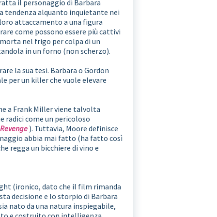
ratta il personaggio di Barbara
la tendenza alquanto inquietante nei
 loro attaccamento a una figura
trare come possono essere più cattivi
 morta nel frigo per colpa di un
tandola in un forno (non scherzo).
rare la sua tesi. Barbara o Gordon
e per un killer che vuole elevare
e a Frank Miller viene talvolta
ue radici come un pericoloso
y Revenge
). Tuttavia, Moore definisce
onaggio abbia mai fatto (ha fatto così
e regga un bicchiere di vino e
ght (ironico, dato che il film rimanda
sta decisione e lo storpio di Barbara
sia nato da una natura inspiegabile,
tto e costruito con intelligenza.