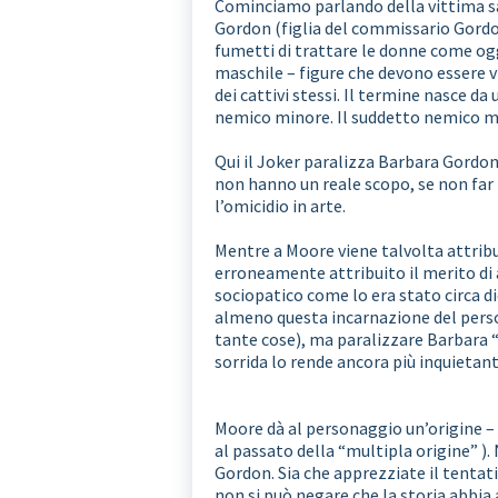
Cominciamo parlando della vittima sac
Gordon (figlia del commissario Gordo
fumetti di trattare le donne come og
maschile – figure che devono essere v
dei cattivi stessi. Il termine nasce d
nemico minore. Il suddetto nemico mi
Qui il Joker paralizza Barbara Gordon 
non hanno un reale scopo, se non far p
l’omicidio in arte.
Mentre a Moore viene talvolta attribu
erroneamente attribuito il merito di 
sociopatico come lo era stato circa d
almeno questa incarnazione del persona
tante cose), ma paralizzare Barbara “
sorrida lo rende ancora più inquietant
Moore dà al personaggio un’origine – 
al passato della “multipla origine” )
Gordon. Sia che apprezziate il tentati
non si può negare che la storia abbia 