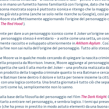
 in mano un fumetto hanno familiarità con l’origine, dato che ha c
scena mostrata sopra è piuttosto iconica e ritengo che la maggio
no già vista prima (anche se solo nelle ricerche su Google), così p
 Moore sta effettivamente aggiornando l’origine del personaggio
 The Red Hood
).
nte per dare a un personaggio iconico come il Joker un’origine s
 personaggio stesso è eretidario – a volte come una setta, un con
mente raccolto e sviluppato ulteriormente in
Arkham Asylum
. Cos
la fine non sai nulla dell’origine del personaggio. Tutto allo stes
che Moore va in qualche modo cercando di spiegare la nascita crimi
lla proposta da Morrison. Invece, Moore aggiunge al personaggio u
spetta che sarà lì alla morte del Joker – una profezia realizzata d
n prodotto della tragedia criminale quanto lo era Batman e cerca d
Batman tiene dentro il dolore e lotta per tenere insieme la città
lia con una logica contorta. Una brutta giornata è tutto ciò che sep
torti come lui, semplicemente non lo sanno.
alla base della filosofia del personaggio nel film
The Dark Knight
.
utarlo a entrare nel personaggio, e sembra logico. I temi qui pres
(che ha preso in prestito in modo astuto elementi da una buona 