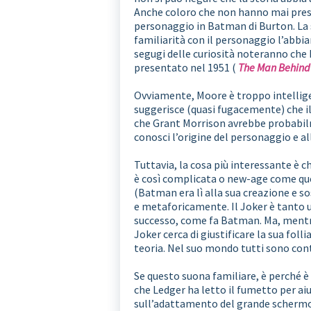
Anche coloro che non hanno mai preso
personaggio in Batman di Burton. La 
familiarità con il personaggio l’abbia
segugi delle curiosità noteranno che
presentato nel 1951 (
The Man Behind
Ovviamente, Moore è troppo intellige
suggerisce (quasi fugacemente) che il
che Grant Morrison avrebbe probabil
conosci l’origine del personaggio e al
Tuttavia, la cosa più interessante è 
è così complicata o new-age come que
(Batman era lì alla sua creazione e so
e metaforicamente. Il Joker è tanto u
successo, come fa Batman. Ma, mentre 
Joker cerca di giustificare la sua fol
teoria. Nel suo mondo tutti sono con
Se questo suona familiare, è perché è 
che Ledger ha letto il fumetto per ai
sull’adattamento del grande schermo 