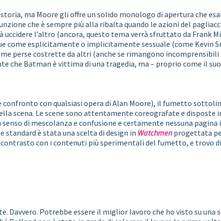
storia, ma Moore gli offre un solido monologo di apertura che esam
nzione che è sempre più alla ribalta quando le azioni del pagliac
rà uccidere l’altro (ancora, questo tema verrà sfruttato da Frank Mi
due come esplicitamente o implicitamente sessuale (come Kevin Sm
e perse costrette da altri (anche se rimangono incomprensibili per 
te che Batman è vittima di una tragedia, ma – proprio come il suo
le confronto con qualsiasi opera di Alan Moore), il fumetto sottoli
ella scena. Le scene sono attentamente coreografate e disposte in
cun senso di mescolanza e confusione e certamente nessuna pagina 
 e standard è stata una scelta di design in
Watchmen
progettata per
ontrasto con i contenuti più sperimentali del fumetto, e trovo dif
e. Davvero. Potrebbe essere il miglior lavoro che ho visto su una s