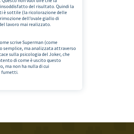
a. Questo non vuol dire che la
nsoddisfatto del risultato. Quindi la
è sottile (la ricolorazione delle
 rimozione dell’ovale giallo di
 del lavoro mai realizzato.
ì come scrive Superman (come
osto semplice, ma analizzata attraverso
cace sulla psicologia del Joker, che
tento di come è uscito questo
o, ma non ha nulla di cui
 fumetti.