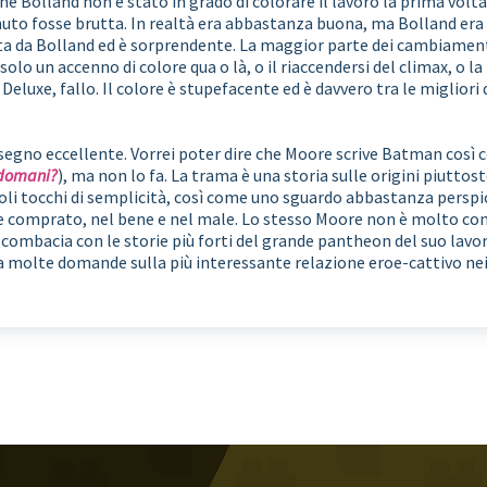
rché Bolland non è stato in grado di colorare il lavoro la prima volt
uto fosse brutta. In realtà era abbastanza buona, ma Bolland era i
ta da Bolland ed è sorprendente. La maggior parte dei cambiamenti 
lo un accenno di colore qua o là, o il riaccendersi del climax, o la
e Deluxe, fallo. Il colore è stupefacente ed è davvero tra le migliori
isegno eccellente. Vorrei poter dire che Moore scrive Batman cos
 domani?
), ma non lo fa. La trama è una storia sulle origini piutt
ccoli tocchi di semplicità, così come uno sguardo abbastanza perspi
e comprato, nel bene e nel male. Lo stesso Moore non è molto con
combacia con le storie più forti del grande pantheon del suo lavor
fa molte domande sulla più interessante relazione eroe-cattivo nei