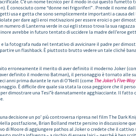
rificale. C’è un nome tecnico per il modo in cui questo fumetto t
n). È conosciuto come “donne nei frigoriferi” . Prende il nome dal
getti usa e getta che sono semplicemente importanti a causa del
iolate per dare agli eroi motivazioni per essere eroici o per dimos
a un numero di Lanterna verde in cui egli stesso trova la sua ragazza
nore avrebbe in futuro tentato di uccidere la madre dell’eroe get
e la fotografa nuda nel tentativo di avvicinare il padre per dimost
artire un flashback. È piuttosto brutto vedere un tale cliché banal
ito erroneamente il merito di aver definito il moderno Joker (com
aver definito il moderno Batman), il personaggio è tornato alle s
ieci anni prima durante le run di O’Neill (come
The Joker’s Five-Wa
ggio. È difficile dire quale sia stata la cosa peggiore che il pers
per dimostrare una Tesi”è dannatamente agghiacciante. Il fatto ch
e.
una decisione un po’ più controversa ripresa nel film The Dark Kni
. Nella postfazione, Brian Bolland mette persino in discussione que
vo di Moore di aggiungere pathos al Joker o credete che il cattivo 
avuto molta influenza – a rischio di essere laici – perché è ben scri