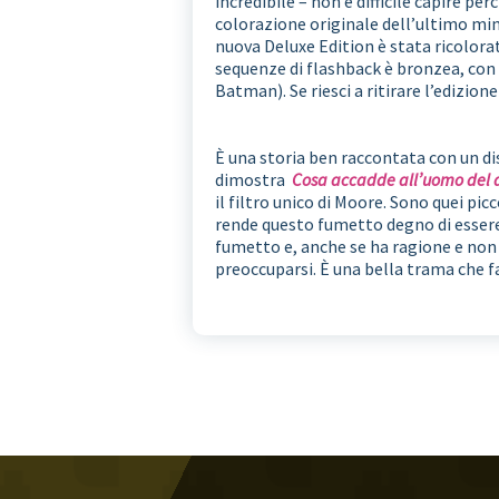
incredibile – non è difficile capire pe
colorazione originale dell’ultimo min
nuova Deluxe Edition è stata ricolora
sequenze di flashback è bronzea, con so
Batman). Se riesci a ritirare l’edizion
È una storia ben raccontata con un d
dimostra
Cosa accadde all’uomo del
il filtro unico di Moore. Sono quei pi
rende questo fumetto degno di esser
fumetto e, anche se ha ragione e non 
preoccuparsi. È una bella trama che 