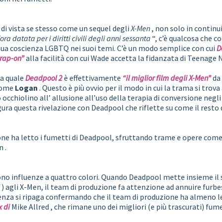
di vista se stesso come un sequel degli
X-Men
, non solo in continu
ra datata per i diritti civili degli anni sessanta
“, c’è qualcosa che 
sua coscienza LGBTQ nei suoi temi. C’è un modo semplice con cui
D
trap-on”
alla facilità con cui Wade accetta la fidanzata di Teenage
la quale
Deadpool 2
è effettivamente
“il miglior film degli X-Men”
d
 come
Logan
. Questo è più ovvio per il modo in cui la trama si trova
o occhiolino all’ allusione all’uso della terapia di conversione negli S
gura questa rivelazione con Deadpool che riflette su come il rest
ione ha letto i fumetti di Deadpool, sfruttando trame e opere com
 .
scono influenze a quattro colori. Quando Deadpool mette insieme i
”
) agli X-Men, il team di produzione fa attenzione ad annuire furb
uenza si ripaga confermando che il team di produzione ha almeno le
 ​​di
Mike Allred , che rimane uno dei migliori (e più trascurati) fum