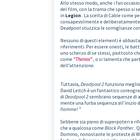
Allo stesso modo, anche i fan occasio
del film, con la trama che spesso si 
in
Legion
. La scelta di Cable come p
consapevolmente e deliberatamente su
Deadpool stuzzica le somiglianze con
Nessuno di questi elementi è abbasta
riferimenti. Per essere onesti, le bat
uno scherzo di se stessi, piuttosto c
come
“Thanos”
, o si lamenta che pa
dell’attenzione.
Tuttavia,
Deadpool 2
funziona meglio 
David Leitch è un fantastico coreograf
di
Deadpool 2
sembrano sequenze di azi
mente una furba sequenza all’inizio 
fiamme!
”
Sebbene sia pieno di superpoteri e rif
che a qualcosa come
Black Panther
. Q
Domino, nonostante le proteste di 