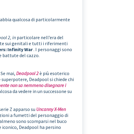
e abbia qualcosa di particolarmente
ol 2, in
particolare nell’era del
e sui genitali e tutti i riferimenti
rs: Infinity War
. I personaggi sono
le battute del cazzo.
 Se mai,
Deadpool 2
è più esoterico
superpotere, Deadpool si chiede chi
ente non sa nemmeno disegnare i
alcosa da vedere in un successone su
serie Z apparso su
Uncanny X-Men
zioni a fumetti del personaggio di
o almeno sono scomparsi nel buco
 iconico, Deadpool ha persino