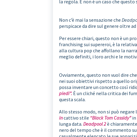
la regola. E non è un caso che questo s
Non c’è mai la sensazione che
Deadpo
perspicace da dire sul genere oltre a
Per essere chiari, questo non è un p
franchising sui supereroi, è la relativ
alla cultura pop che affollano la narra
meglio definiti, i loro archi e le moti
Ovviamente, questo non vuol dire che 
nei suoi obiettivi rispetto a quello or
possa inventare un concetto così ridi
piedi”.
È un cliché nella critica dei f
questa scala.
Allo stesso modo, non si può negare l
in
cattivo stile
“Black Tom Cassidy”
in
lunga data.
Deadpool 2
è chiaramente 
nero del tempo che è il commento su
casualmente elencato le sue apparizi