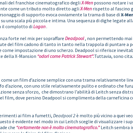
nali del franchise cinematografico degli
X-Men
possono notare i va
sente come un tributo molto diretto agli
X-Men
rispetto al fascino
ersonaggio di supporto evoca ovviamente la trama di base di
X-Men
 una scala più piccola e intima. Una sequenza di dighe legate al
 il complotto di
Logan
.
nza forte nel mix per sopraffare
Deadpool
, non permettendo mai ch
tute del film cadono di tanto in tanto nella trappola di puntare a 
he come impostazione di uno scherzo. Deadpool si riferisce inevit
rte della X-Mansion
“odori come Patrick Stewart”.
Tuttavia, sono cita
come un film d’azione semplice con una trama relativamente linea
o d’azione, con uno stile relativamente pulito e ordinato che funzi
one senza sforzo, che dimostrano l’abilità di Leitch senza distrar
del film, dove persino Deadpool si complimenta della carneficina 
erimenti ai film a fumetti,
Deadpool 2
è molto più vicino a quei ve
uesto è evidente nel modo in cui Leitch sceglie di visualizzare i su
Wade che
“certamente non è molto cinematografico.”
Leitch sembra i