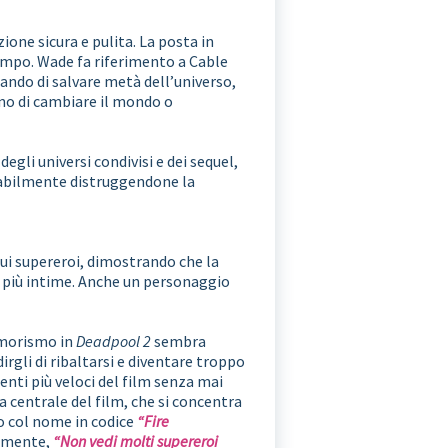
one sicura e pulita. La posta in
tempo. Wade fa riferimento a Cable
ando di salvare metà dell’universo,
no di cambiare il mondo o
egli universi condivisi e dei sequel,
obabilmente distruggendone la
 sui supereroi, dimostrando che la
ti più intime. Anche un personaggio
’umorismo in
Deadpool 2
sembra
irgli di ribaltarsi e diventare troppo
enti più veloci del film senza mai
a centrale del film, che si concentra
o col nome in codice
“Fire
camente,
“Non vedi molti supereroi