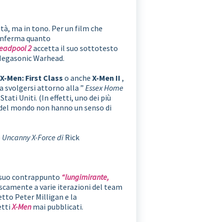
ità, ma in tono. Per un film che
conferma quanto
eadpool 2
accetta il suo sottotesto
 Negasonic Warhead.
a
X-Men: First Class
o anche
X-Men II
,
 a svolgersi attorno alla ”
Essex Home
tati Uniti. (In effetti, uno dei più
o del mondo non hanno un senso di
e
Uncanny X-Force di
Rick
l suo contrappunto
“lungimirante,
escamente a varie iterazioni del team
tto Peter Milligan e la
etti
X-Men
mai pubblicati.