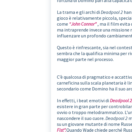
fortuna di Domino pari alla capacità di
La trama e gli archi di
Deadpool 2
hann
gioco è relativamente piccola, speci
come
“John Connor”
, ma il film evit
ma intraprende invece una missione m
influenzare un profondo cambiamento 
Questo è rinfrescante, sia nel contesto
sembra che la qualifica minima per riv
maggior parte nel processo.
C’è qualcosa di pragmatico e accatti
carneficina sulla scala planetaria è li
secondario come Domino ha il suo arc
In effetti, i beat emotivi di
Deadpool 
esistere in gran parte per controbilan
ovvio o troppo melodrammatico. L’u
nascondere il suo cuore.
Deadpool 2
ma
su un giovane mutante di nome Russel
Fist”.
Quando Wade chiede perché Russe