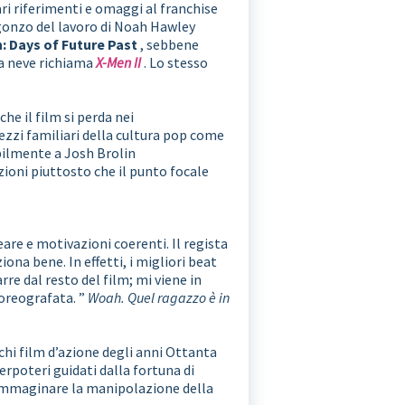
ri riferimenti e omaggi al franchise
 gonzo del lavoro di Noah Hawley
: Days of Future Past
, sebbene
la neve richiama
X-Men II
. Lo stesso
e il film si perda nei
pezzi familiari della cultura pop come
abilmente a Josh Brolin
zioni piuttosto che il punto focale
re e motivazioni coerenti. Il regista
ona bene. In effetti, i migliori beat
re dal resto del film; mi viene in
coreografata. ”
Woah. Quel ragazzo è in
cchi film d’azione degli anni Ottanta
perpoteri guidati dalla fortuna di
mmaginare la manipolazione della