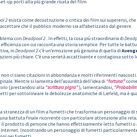
et-up porti alla più grande risata del film.
ol 2
esista come decostruzione o critica dei film sui supereroi, ch
d accettare che il pubblico moderno sia alfabetizzato dal genere.
roblema con
Deadpool 2
. In effetti, la cosa più straordinaria di
Deadpo
a efficienza con cui racconta una storia semplice. Per tutte le battut
tiva, in
Deadpool 2
c’è un’emozione più genuina di quella di
Avenge
vazioni più chiare. C’è una serietà accattivante e contagiosa sotto 
non ci siano citazioni in abbondanza e molti riferimenti nascosti.
iginale. Mentre si lamenta dell’assurdità dell’idea di
“fortuna”
come 
colo (prestandosi alla
“scrittura pigra”
), lamentandosi,
“Probabilm
umetti per sottolineare le debolezze anatomiche di Liefeld, ma è qu
a stranezza di un film a fumetti che trasforma un personaggio di 
 una battuta finale ricorrente con particolare attenzione alle rela
il prodotto di persone che hanno effettivamente letto fumetti 
 internet. Incontrando un personaggio di fumetti particolarmente
oni nei fumetti.