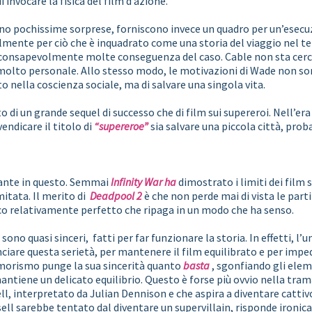
 invocare la fisica del film d’azione.
o pochissime sorprese, forniscono invece un quadro per un’esecuzi
almente per ciò che è inquadrato come una storia del viaggio nel 
a consapevolmente molte conseguenza del caso. Cable non sta cerc
olto personale. Allo stesso modo, le motivazioni di Wade non so
nella coscienza sociale, ma di salvare una singola vita.
 di un grande sequel di successo che di film sui supereroi. Nell’era d
endicare il titolo di
“supereroe”
sia salvare una piccola città, pr
vante in questo. Semmai
Infinity War ha
dimostrato i limiti dei film
mitata. Il merito di
Deadpool 2
è che non perde mai di vista le par
o relativamente perfetto che ripaga in un modo che ha senso.
2
sono quasi sinceri, fatti per far funzionare la storia. In effetti, l
ciare questa serietà, per mantenere il film equilibrato e per imped
morismo punge la sua sincerità quanto
basta
, sgonfiando gli elem
ntiene un delicato equilibrio. Questo è forse più ovvio nella tram
l, interpretato da Julian Dennison e che aspira a diventare cattiv
ll sarebbe tentato dal diventare un supervillain, risponde ironi