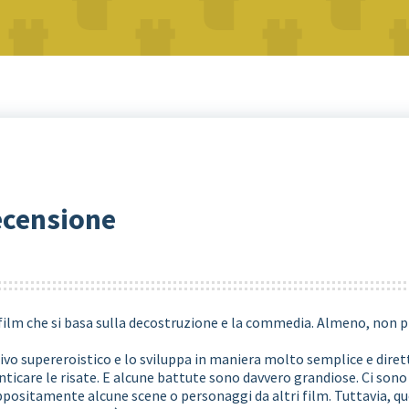
ecensione
film che si basa sulla decostruzione e la commedia
. Almeno, non 
tivo supereroistico e lo sviluppa in maniera molto semplice e diret
ticare le
risate. E alcune battute sono davvero grandiose. Ci so
ppositamente alcune scene o personaggi da altri film. Tuttavia, q