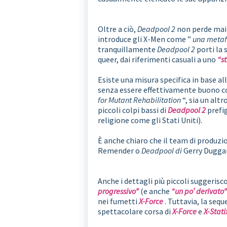
Oltre a ciò,
Deadpool 2
non perde mai 
introduce gli X-Men come ”
una metafo
tranquillamente
Deadpool 2
porti la 
queer, dai riferimenti casuali a uno
“s
Esiste una misura specifica in base al
senza essere effettivamente buono
for Mutant Rehabilitation
“, sia un altr
piccoli colpi bassi di
Deadpool 2
prefi
religione come gli Stati Uniti).
È anche chiaro che il team di produz
Remender o
Deadpool di
Gerry Duggan
Anche i dettagli più piccoli suggeri
progressivo”
(e anche
“un po’ derivato
nei fumetti
X-Force
. Tuttavia, la seq
spettacolare corsa di
X-Force
e
X-Statix