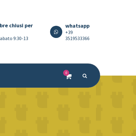
bre chiusi per
whatsapp
+39
3519533366
 Sabato 9:30-13
0