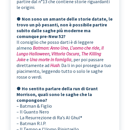
partire dal n°13 che contiene storie riguardanti
le origini.
● Non sono un amante delle storie datate, le
trovo un pò pesanti, non è possibile partire
subito dalle saghe più moderne ma
comunque pre-New 52?
Il consiglio che posso darti è di leggere
almeno
Batman: Anno Uno
,
L’uomo che ride
,
Il
Lungo Halloween
,
Vittoria Oscura
,
The Killing
Joke
e
Una morte in famiglia
, per poi passare
direttamente ad
Hush
. Da li in poi prosegui a tuo
piacimento, leggendo tutto o solo le saghe
rosse o verdi.
● Ho sentito parlare della run di Grant
Morrison, quali sono le saghe che la
compongono?
– Batman & Figlio
– Il Guanto Nero
– La Resurrezione di Ra’s Al Ghul
*
– Batman R.I.P.
– Il Tempo e l’Uomo Pipistrello