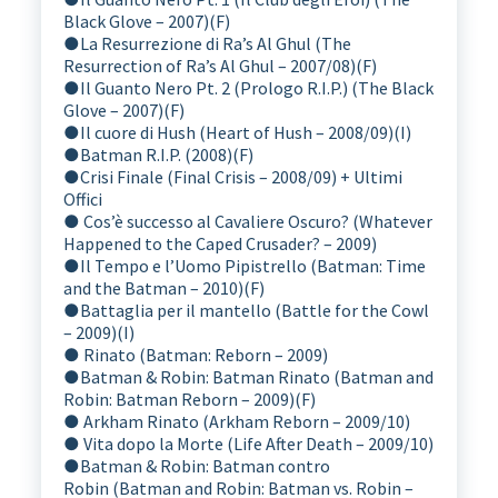
Black Glove – 2007)(F)
●
La Resurrezione di Ra’s Al Ghul (The
Resurrection of Ra’s Al Ghul – 2007/08)(F)
●
Il Guanto Nero Pt. 2 (Prologo R.I.P.) (The Black
Glove – 2007)(F)
●
Il cuore di Hush (Heart of Hush – 2008/09)(I)
●
Batman R.I.P. (2008)(F)
●
Crisi Finale (Final Crisis – 2008/09) + Ultimi
Offici
● Cos’è successo al Cavaliere Oscuro? (Whatever
Happened to the Caped Crusader? – 2009)
●
Il Tempo e l’Uomo Pipistrello (Batman: Time
and the Batman – 2010)(F)
●
Battaglia per il mantello (Battle for the Cowl
– 2009)(I)
● Rinato (Batman: Reborn – 2009)
●
Batman & Robin: Batman Rinato (Batman and
Robin: Batman Reborn – 2009)(F)
● Arkham Rinato (Arkham Reborn – 2009/10)
● Vita dopo la Morte (Life After Death – 2009/10)
●
Batman & Robin: Batman contro
Robin (Batman and Robin: Batman vs. Robin –