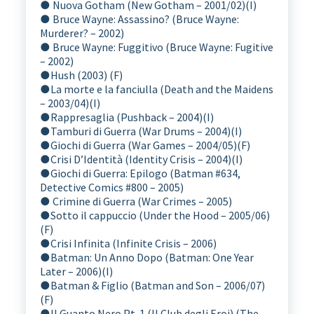
●
Nuova Gotham (New Gotham – 2001/02)(I)
● Bruce Wayne: Assassino? (Bruce Wayne:
Murderer? – 2002)
● Bruce Wayne: Fuggitivo (Bruce Wayne: Fugitive
– 2002)
●
Hush (2003) (F)
●
La morte e la fanciulla (Death and the Maidens
– 2003/04)(I)
●
Rappresaglia (Pushback – 2004)(I)
●
Tamburi di Guerra (War Drums – 2004)(I)
●
Giochi di Guerra (War Games – 2004/05)(F)
●
Crisi D’Identità (Identity Crisis – 2004)(I)
●
Giochi di Guerra: Epilogo (Batman #634,
Detective Comics #800 – 2005)
● Crimine di Guerra (War Crimes – 2005)
●
Sotto il cappuccio (Under the Hood – 2005/06)
(F)
●
Crisi Infinita (Infinite Crisis – 2006)
●
Batman: Un Anno Dopo (Batman: One Year
Later – 2006)(I)
●
Batman & Figlio (Batman and Son – 2006/07)
(F)
●
Il Guanto Nero Pt. 1 (Il Club degli Eroi) (The