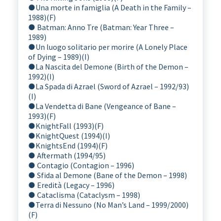
●
Una morte in famiglia (A Death in the Family –
1988)(F)
● Batman: Anno Tre (Batman: Year Three –
1989)
●
Un luogo solitario per morire (A Lonely Place
of Dying – 1989)(I)
●
La Nascita del Demone (Birth of the Demon –
1992)(I)
●
La Spada di Azrael (Sword of Azrael – 1992/93)
(I)
●
La Vendetta di Bane (Vengeance of Bane –
1993)(F)
●
KnightFall (1993)(F)
●
KnightQuest (1994)(I)
●
KnightsEnd (1994)(F)
● Aftermath (1994/95)
● Contagio (Contagion – 1996)
● Sfida al Demone (Bane of the Demon – 1998)
● Eredità (Legacy – 1996)
● Cataclisma (Cataclysm – 1998)
●
Terra di Nessuno (No Man’s Land – 1999/2000)
(F)