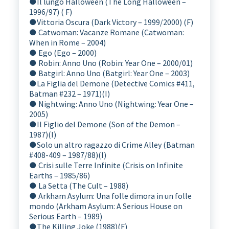
●
Il lungo Halloween (The Long Halloween –
1996/97) ( F)
●
Vittoria Oscura (Dark Victory – 1999/2000) (F)
● Catwoman: Vacanze Romane (Catwoman:
When in Rome – 2004)
● Ego (Ego – 2000)
● Robin: Anno Uno (Robin: Year One – 2000/01)
● Batgirl: Anno Uno (Batgirl: Year One – 2003)
●
La Figlia del Demone (Detective Comics #411,
Batman #232 – 1971)(I)
● Nightwing: Anno Uno (Nightwing: Year One –
2005)
●
Il Figlio del Demone (Son of the Demon –
1987)(I)
●
Solo un altro ragazzo di Crime Alley (Batman
#408-409 – 1987/88)(I)
● Crisi sulle Terre Infinite (Crisis on Infinite
Earths – 1985/86)
● La Setta (The Cult – 1988)
● Arkham Asylum: Una folle dimora in un folle
mondo (Arkham Asylum: A Serious House on
Serious Earth – 1989)
●
The Killing Joke (1988)(F)