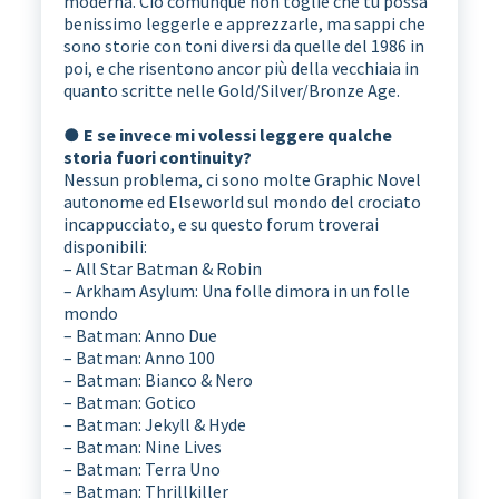
moderna. Ciò comunque non toglie che tu possa
benissimo leggerle e apprezzarle, ma sappi che
sono storie con toni diversi da quelle del 1986 in
poi, e che risentono ancor più della vecchiaia in
quanto scritte nelle Gold/Silver/Bronze Age.
● E se invece mi volessi leggere qualche
storia fuori continuity?
Nessun problema, ci sono molte Graphic Novel
autonome ed Elseworld sul mondo del crociato
incappucciato, e su questo forum troverai
disponibili:
– All Star Batman & Robin
– Arkham Asylum: Una folle dimora in un folle
mondo
– Batman: Anno Due
– Batman: Anno 100
– Batman: Bianco & Nero
– Batman: Gotico
– Batman: Jekyll & Hyde
– Batman: Nine Lives
– Batman: Terra Uno
– Batman: Thrillkiller