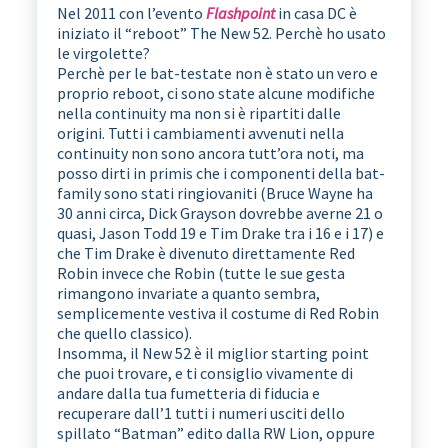
Nel 2011 con l’evento
Flashpoint
in casa DC è
iniziato il “reboot” The New 52. Perchè ho usato
le virgolette?
Perchè per le bat-testate non è stato un vero e
proprio reboot, ci sono state alcune modifiche
nella continuity ma non si è ripartiti dalle
origini. Tutti i cambiamenti avvenuti nella
continuity non sono ancora tutt’ora noti, ma
posso dirti in primis che i componenti della bat-
family sono stati ringiovaniti (Bruce Wayne ha
30 anni circa, Dick Grayson dovrebbe averne 21 o
quasi, Jason Todd 19 e Tim Drake tra i 16 e i 17) e
che Tim Drake è divenuto direttamente Red
Robin invece che Robin (tutte le sue gesta
rimangono invariate a quanto sembra,
semplicemente vestiva il costume di Red Robin
che quello classico).
Insomma, il New 52 è il miglior starting point
che puoi trovare, e ti consiglio vivamente di
andare dalla tua fumetteria di fiducia e
recuperare dall’1 tutti i numeri usciti dello
spillato “Batman” edito dalla RW Lion, oppure