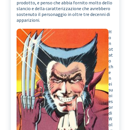
prodotto, e penso che abbia fornito molto dello
slancio e della caratterizzazione che avrebbero
sostenuto il personaggio in oltre tre decenni di
apparizioni.
H
o
n
ot
at
o
ch
e
n
ei
su
oi
es
or
di
W
ol