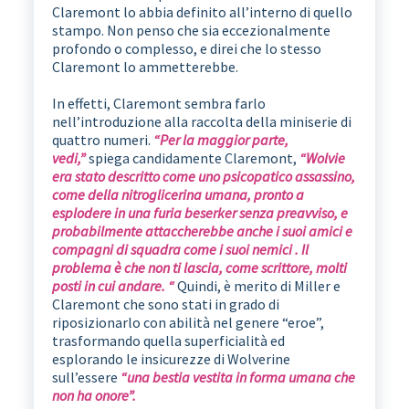
Claremont lo abbia definito all’interno di quello
stampo. Non penso che sia eccezionalmente
profondo o complesso, e direi che lo stesso
Claremont lo ammetterebbe.
In effetti, Claremont sembra farlo
nell’introduzione alla raccolta della miniserie di
quattro numeri.
“Per la maggior parte,
vedi,”
spiega candidamente Claremont,
“Wolvie
era stato descritto come uno psicopatico assassino,
come della nitroglicerina umana, pronto a
esplodere in una furia beserker senza preavviso, e
probabilmente attaccherebbe anche i suoi amici e
compagni di squadra come i suoi nemici . Il
problema è che non ti lascia, come scrittore, molti
posti in cui andare. “
Quindi, è merito di Miller e
Claremont che sono stati in grado di
riposizionarlo con abilità nel genere “eroe”,
trasformando quella superficialità ed
esplorando le insicurezze di Wolverine
sull’essere
“una bestia vestita in forma umana che
non ha onore”.