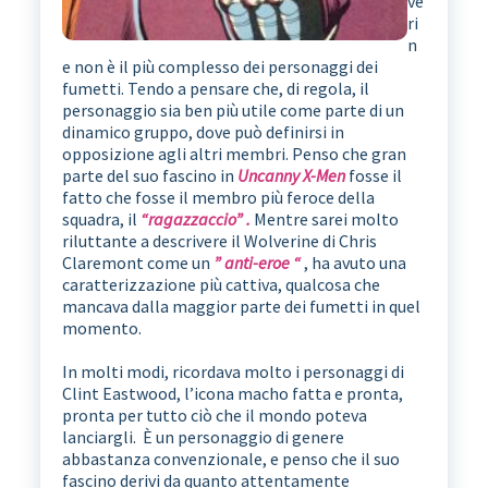
ve
ri
n
e non è il più complesso dei personaggi dei
fumetti. Tendo a pensare che, di regola, il
personaggio sia ben più utile come parte di un
dinamico gruppo, dove può definirsi in
opposizione agli altri membri. Penso che gran
parte del suo fascino in
Uncanny X-Men
fosse il
fatto che fosse il membro più feroce della
squadra, il
“ragazzaccio”
.
Mentre sarei molto
riluttante a descrivere il Wolverine di Chris
Claremont come un
” anti-eroe “
, ha avuto una
caratterizzazione più cattiva, qualcosa che
mancava dalla maggior parte dei fumetti in quel
momento.
In molti modi, ricordava molto i personaggi di
Clint Eastwood, l’icona macho fatta e pronta,
pronta per tutto ciò che il mondo poteva
lanciargli. È un personaggio di genere
abbastanza convenzionale, e penso che il suo
fascino derivi da quanto attentamente