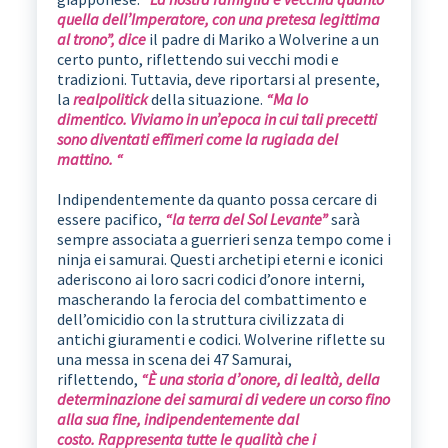
quella dell’Imperatore, con una pretesa legittima
al trono”, dice
il padre di Mariko a Wolverine a un
certo punto, riflettendo sui vecchi modi e
tradizioni. Tuttavia, deve riportarsi al presente,
la
realpolitick
della situazione.
“Ma lo
dimentico. Viviamo in un’epoca in cui tali precetti
sono diventati effimeri come la rugiada del
mattino. “
Indipendentemente da quanto possa cercare di
essere pacifico,
“la terra del Sol Levante”
sarà
sempre associata a guerrieri senza tempo come i
ninja ei samurai. Questi archetipi eterni e iconici
aderiscono ai loro sacri codici d’onore interni,
mascherando la ferocia del combattimento e
dell’omicidio con la struttura civilizzata di
antichi giuramenti e codici. Wolverine riflette su
una messa in scena dei 47 Samurai,
riflettendo,
“È una storia d’onore, di lealtà, della
determinazione dei samurai di vedere un corso fino
alla sua fine, indipendentemente dal
costo. Rappresenta tutte le qualità che i