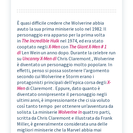
È quasi difficile credere che Wolverine abbia
avuto la sua prima miniserie solo nel 1982. Il
personaggio era apparso per la prima volta
in
The Incredible Hulk
nel 1974, ed era stato
cooptato negli
X-Men
con
The Giant X-Men # 1
di
Len Wein un anno dopo. Durante la celebre run
su
Uncanny X-Men di
Chris Claremont , Wolverine
è diventato un personaggio molto popolare. In
effetti, penso si possa sostenere l’argomento
secondo cui Wolverine e Storm erano i
protagonisti principali dell’epica corsa degli
X-
Men
di Claremont . Eppure, dato quanto è
diventato onnipresente il personaggio negli
ultimi anni, è impressionante che ci sia voluto
così tanto tempo per ottenere un’avventura da
solista. La miniserie
Wolverine in
quattro parti,
scritta da Chris Claremont e illustrata da Frank
Miller, è generalmente considerata una delle
migliori miniserie che la Marvel abbia mai