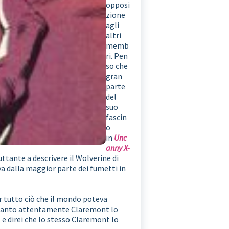
opposi
zione
agli
altri
memb
ri. Pen
so che
gran
parte
del
suo
fascin
o
in
Unc
anny X-
ttante a descrivere il Wolverine di
a dalla maggior parte dei fumetti in
r tutto ciò che il mondo poteva
a quanto attentamente Claremont lo
e direi che lo stesso Claremont lo