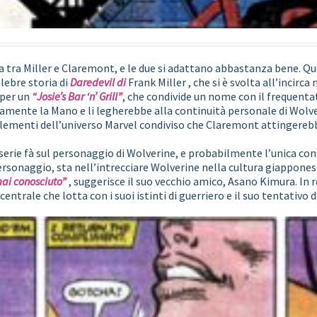
ia tra Miller e Claremont, e le due si adattano abbastanza bene. Q
lebre storia di
Daredevil di
Frank Miller , che si è svolta all’incirc
 per un
“Josie’s Bar ‘n’ Grill”
, che condivide un nome con il frequent
amente la Mano e li legherebbe alla continuità personale di Wolv
 elementi dell’universo Marvel condiviso che Claremont attingerebbe
a serie fà sul personaggio di Wolverine, e probabilmente l’unica co
ersonaggio, sta nell’intrecciare Wolverine nella cultura giappones
mai conosciuto”
, suggerisce il suo vecchio amico, Asano Kimura. In 
trale che lotta con i suoi istinti di guerriero e il suo tentativo di