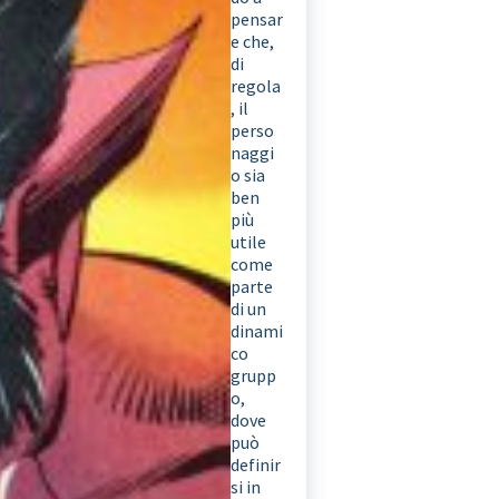
pensar
e che,
di
regola
, il
perso
naggi
o sia
ben
più
utile
come
parte
di un
dinami
co
grupp
o,
dove
può
definir
si in