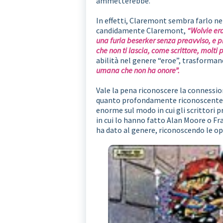
ammetterebbe.
In effetti, Claremont sembra farlo ne
candidamente Claremont,
“Wolvie er
una furia beserker senza preavviso, e 
che non ti lascia, come scrittore, molti p
abilità nel genere “eroe”, trasformand
umana che non ha onore”.
Vale la pena riconoscere la connessi
quanto profondamente riconoscente d
enorme sul modo in cui gli scrittor
in cui lo hanno fatto Alan Moore o Fr
ha dato al genere, riconoscendo le op