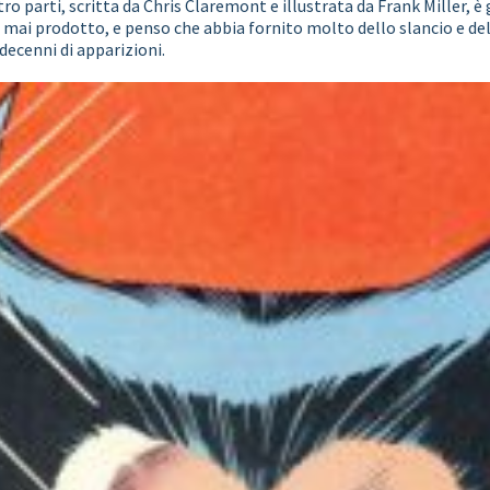
ro parti, scritta da Chris Claremont e illustrata da Frank Miller,
a mai prodotto, e penso che abbia fornito molto dello slancio e d
decenni di apparizioni.