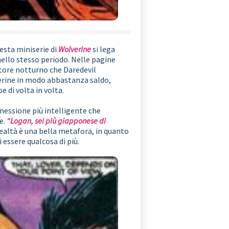
uesta miniserie di
Wolverine
si lega
a nello stesso periodo. Nelle pagine
atore notturno che Daredevil
erine in modo abbastanza saldo,
 di volta in volta.
nnessione più intelligente che
e.
“Logan, sei più giapponese di
realtà è una bella metafora, in quanto
 essere qualcosa di più.