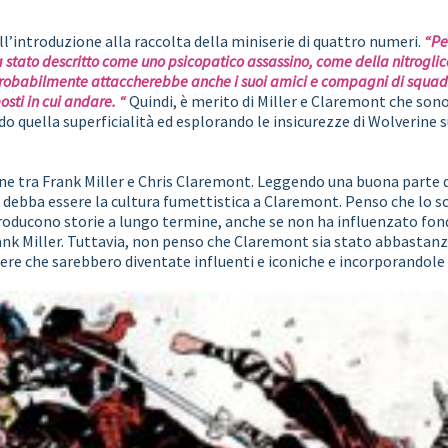
ll’introduzione alla raccolta della miniserie di quattro numeri.
“Pe
a stato descritto come uno psicopatico assassino, come della nitrogli
probabilmente attaccherebbe anche i suoi amici e compagni di squadr
osti in cui andare. “
Quindi, è merito di Miller e Claremont che sono 
o quella superficialità ed esplorando le insicurezze di Wolverine 
one tra Frank Miller e Chris Claremont. Leggendo una buona parte 
ebba essere la cultura fumettistica a Claremont. Penso che lo sc
i producono storie a lungo termine, anche se non ha influenzato 
ank Miller. Tuttavia, non penso che Claremont sia stato abbastanz
ere che sarebbero diventate influenti e iconiche e incorporandole n