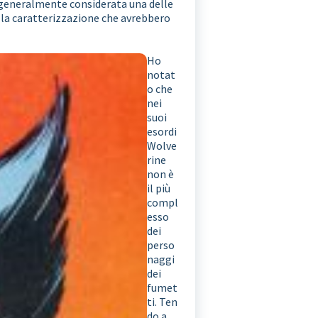
 è generalmente considerata una delle
ella caratterizzazione che avrebbero
Ho
notat
o che
nei
suoi
esordi
Wolve
rine
non è
il più
compl
esso
dei
perso
naggi
dei
fumet
ti. Ten
do a