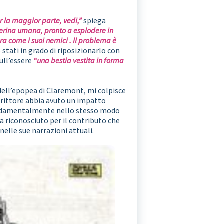
r la maggior parte, vedi,”
spiega
cerina umana, pronto a esplodere in
a come i suoi nemici . Il problema è
stati in grado di riposizionarlo con
sull’essere
“una bestia vestita in forma
dell’epopea di Claremont, mi colpisce
rittore abbia avuto un impatto
fondamentalmente nello stesso modo
a riconosciuto per il contributo che
elle sue narrazioni attuali.