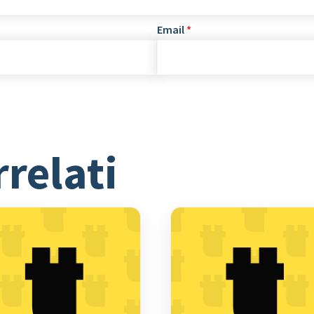
Email
*
rrelati