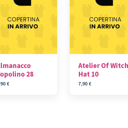
Almanacco
Atelier Of Witc
opolino 28
Hat 10
,90
€
7,90
€