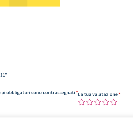
 11”
mpi obbligatori sono contrassegnati
*
La tua valutazione
*