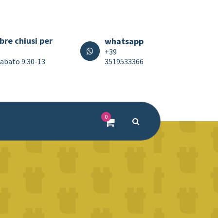
bre chiusi per
whatsapp
+39
3519533366
 Sabato 9:30-13
0