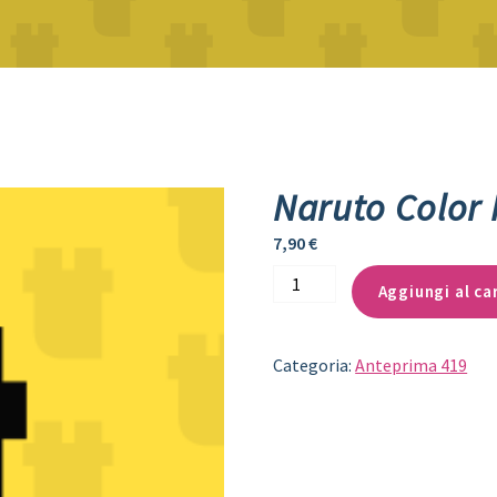
Naruto Color 
7,90
€
Naruto
Aggiungi al ca
Color
New
Edition
11
Categoria:
Anteprima 419
quantità