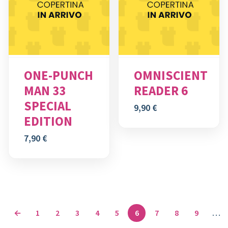
ONE-PUNCH
OMNISCIENT
MAN 33
READER 6
SPECIAL
9,90
€
EDITION
7,90
€
←
1
2
3
4
5
6
7
8
9
…