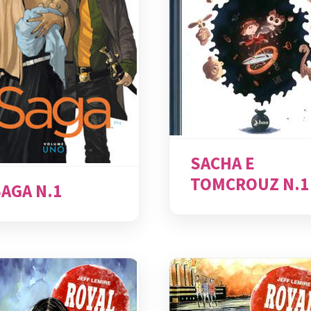
SACHA E
TOMCROUZ N.1
SAGA N.1