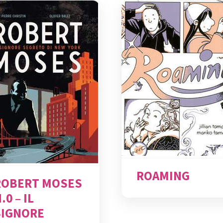
ROAMING
ROBERT MOSES
.0 – IL
SIGNORE