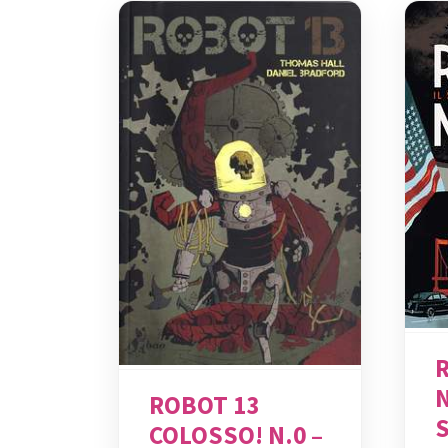
N
ROBOT 13
COLOSSO! N.0 –