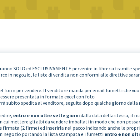
a dovranno SOLO ed ESCLUSIVAMENTE pervenire in libreria tramite spe
e in negozio, le liste di vendita non conformi alle direttive saran
nel form per vendere. Il venditore manda per email fumetti che vuol
e essere presentata in formato excel con foto.
errà subito spedita al venditore, seguita dopo qualche giorno d
pedire,
entro e non oltre sette giorni
dalla data della stessa, il m
in cui mettere gli albi da vendere imballati in modo che non possan
 firmata (2 firme) ed inserirla nel pacco indicando anche le propr
 in negozio portando la lista stampata e i fumetti
entro e non oltr