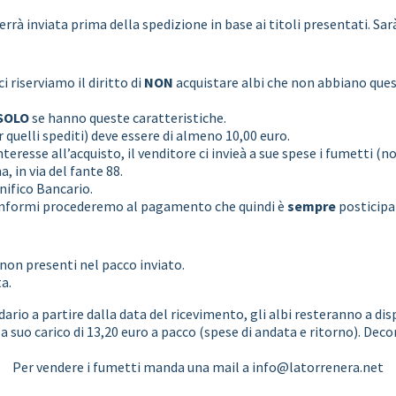
errà inviata prima della spedizione in base ai titoli presentati. Sa
 ci riserviamo il diritto di
NON
acquistare albi che non abbiano ques
SOLO
se hanno queste caratteristiche.
 quelli spediti) deve essere di almeno 10,00 euro.
eresse all’acquisto, il venditore ci invieà a sue spese i fumetti (n
, in via del fante 88.
ifico Bancario.
 conformi procederemo al pagamento che quindi è
sempre
posticipat
 non presenti nel pacco inviato.
a.
lendario a partire dalla data del ricevimento, gli albi resteranno a d
e a suo carico di 13,20 euro a pacco (spese di andata e ritorno). Dec
Per vendere i fumetti manda una mail a info@latorrenera.net